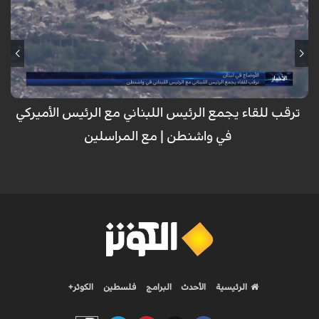
مع تأجيل الاجتماع الافتراضي بين الجيش اللبناني والصهيوني والأمريكي لأسباب
مجهولة، تتواصل الاعتداءات الصهيونية بالغارات من المسيرات على بلدات
المنصورة والنبطية الفوقا والقنطرة واستكمال لعمليات التفخيخ وتفجير
المنازل والأحياء في بنت جبيل والخيام وكفر تبنيت وتأكيد من قبل حزب الله أن
التنازلات التي تقدمها السلطة اللبنانية للعدو الأمريكي والصهيوني لن تمر.
ترقب للقاء يجمع الرئيس اللبناني مع الرئيس الأميركي
في واشنطن | مع المراسلين
الرئيسية
الأحدث
البرامج
فلسطين
الكوثر+