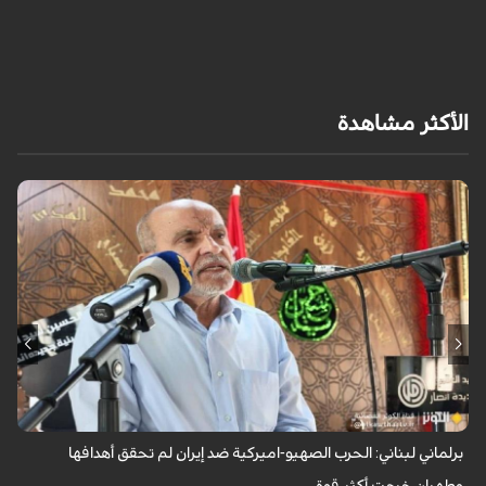
الأكثر مشاهدة
أكد عضو كتلة الوفاء للمقاومة في مجلس النواب اللبناني النائب، حسين جشي،
أن المنطقة تشهد مواجهة بين المشروع الصهيو-امريكي لإخضاع المنطقة
وسلب ثرواتها، م...
برلماني لبناني: الحرب الصهیو-امیرکیة ضد إيران لم تحقق أهدافها
وطهران خرجت أكثر قوة