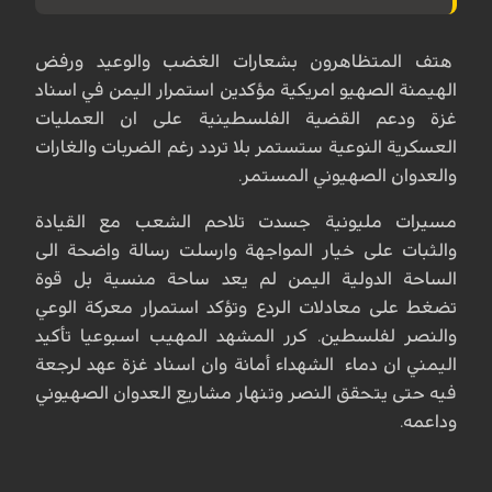
هتف المتظاهرون بشعارات الغضب والوعيد ورفض
الهيمنة الصهيو امريكية مؤكدين استمرار اليمن في اسناد
غزة ودعم القضية الفلسطينية على ان العمليات
العسكرية النوعية ستستمر بلا تردد رغم الضربات والغارات
والعدوان الصهيوني المستمر.
مسيرات مليونية جسدت تلاحم الشعب مع القيادة
والثبات على خيار المواجهة وارسلت رسالة واضحة الى
الساحة الدولية اليمن لم يعد ساحة منسية بل قوة
تضغط على معادلات الردع وتؤكد استمرار معركة الوعي
والنصر لفلسطين. كرر المشهد المهيب اسبوعيا تأكيد
اليمني ان دماء الشهداء أمانة وان اسناد غزة عهد لرجعة
فيه حتى يتحقق النصر وتنهار مشاريع العدوان الصهيوني
وداعمه.