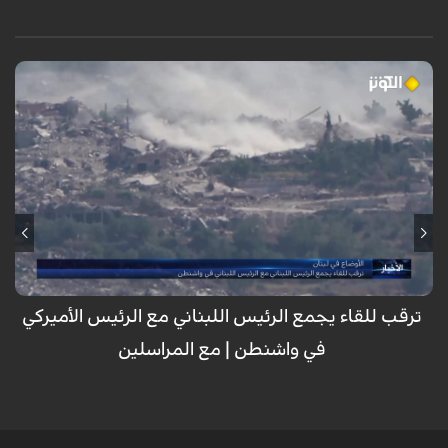
مع تأجيل الاجتماع الافتراضي بين الجيش اللبناني والصهيوني والأمريكي لأسباب
مجهولة، تتواصل الاعتداءات الصهيونية بالغارات من المسيرات على بلدات
المنصورة والنبطية الفوقا والقنطرة واستكمال لعمليات التفخيخ وتفجير
المنازل والأحياء في بنت جبيل والخيام وكفر تبنيت وتأكيد من قبل حزب الله أن
التنازلات التي تقدمها السلطة اللبنانية للعدو الأمريكي والصهيوني لن تمر.
ترقب للقاء يجمع الرئيس اللبناني مع الرئيس الأميركي
في واشنطن | مع المراسلين