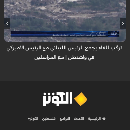
مع تأجيل الاجتماع الافتراضي بين الجيش اللبناني والصهيوني والأمريكي لأسباب
مجهولة، تتواصل الاعتداءات الصهيونية بالغارات من المسيرات على بلدات
المنصورة والنبطية الفوقا والقنطرة واستكمال لعمليات التفخيخ وتفجير
المنازل والأحياء في بنت جبيل والخيام وكفر تبنيت وتأكيد من قبل حزب الله أن
التنازلات التي تقدمها السلطة اللبنانية للعدو الأمريكي والصهيوني لن تمر.
ترقب للقاء يجمع الرئيس اللبناني مع الرئيس الأميركي
في واشنطن | مع المراسلين
الرئيسية
الأحدث
البرامج
فلسطين
الكوثر+