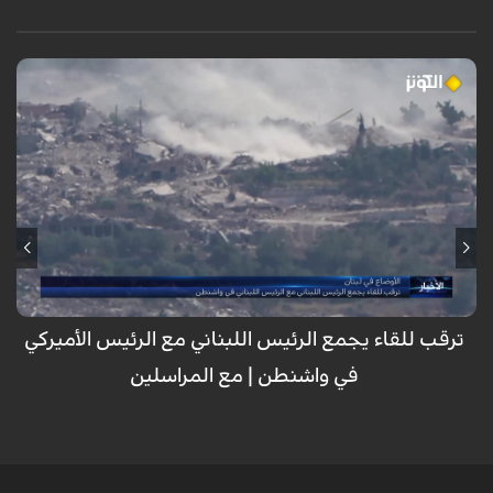
مع تأجيل الاجتماع الافتراضي بين الجيش اللبناني والصهيوني والأمريكي لأسباب
مجهولة، تتواصل الاعتداءات الصهيونية بالغارات من المسيرات على بلدات
المنصورة والنبطية الفوقا والقنطرة واستكمال لعمليات التفخيخ وتفجير
المنازل والأحياء في بنت جبيل والخيام وكفر تبنيت وتأكيد من قبل حزب الله أن
التنازلات التي تقدمها السلطة اللبنانية للعدو الأمريكي والصهيوني لن تمر.
ترقب للقاء يجمع الرئيس اللبناني مع الرئيس الأميركي
في واشنطن | مع المراسلين