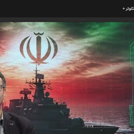
لكوثر +