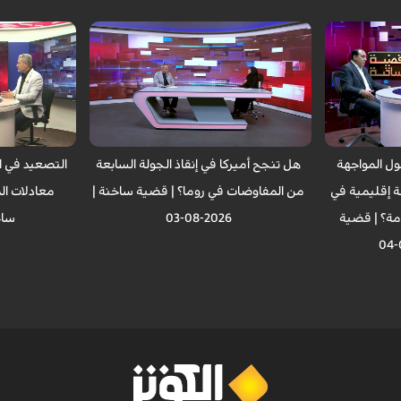
ول المواجهة
هل تنجح أميركا في إنقاذ الجولة السابعة
التصعيد في ال
ة إقليمية في
من المفاوضات في روما؟ | قضية ساخنة |
معادلات الم
مة؟ | قضية
2026-08-03
ساخنة |