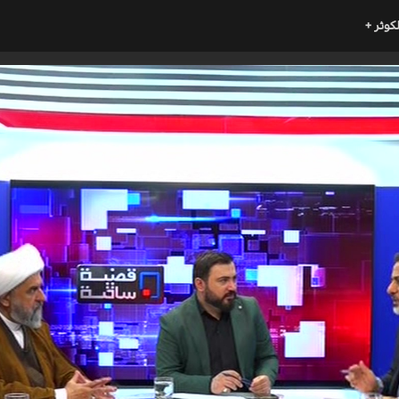
لكوثر +