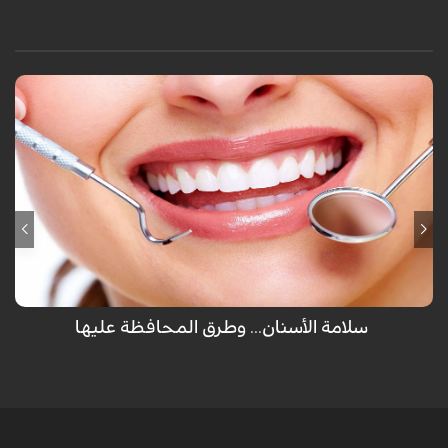
لم يهب الله عضو للإنسان مرتين سوى الأسنان والتي تظهر للمرة الأولى كأسنان
لبنية ثم تسقط ويخرج مكانها أسناننا العادية ولكن تفريش الأسنان كل يوم غير
كافي للمحافظة عليها ولكن هناك طرق أخرى يجب إتباعها.
سلامة الأسنان... وطرق المحافظة عليها