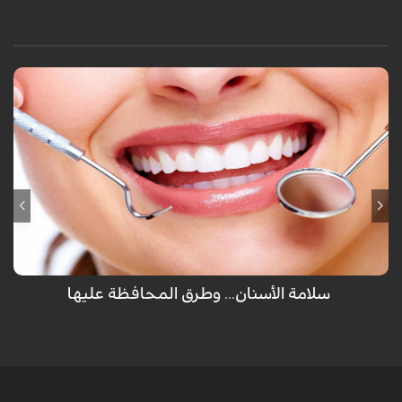
لم يهب الله عضو للإنسان مرتين سوى الأسنان والتي تظهر للمرة الأولى كأسنان
لبنية ثم تسقط ويخرج مكانها أسناننا العادية ولكن تفريش الأسنان كل يوم غير
كافي للمحافظة عليها ولكن هناك طرق أخرى يجب إتباعها.
سلامة الأسنان... وطرق المحافظة عليها