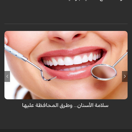
لم يهب الله عضو للإنسان مرتين سوى الأسنان والتي تظهر للمرة الأولى كأسنان
لبنية ثم تسقط ويخرج مكانها أسناننا العادية ولكن تفريش الأسنان كل يوم غير
كافي للمحافظة عليها ولكن هناك طرق أخرى يجب إتباعها.
سلامة الأسنان... وطرق المحافظة عليها