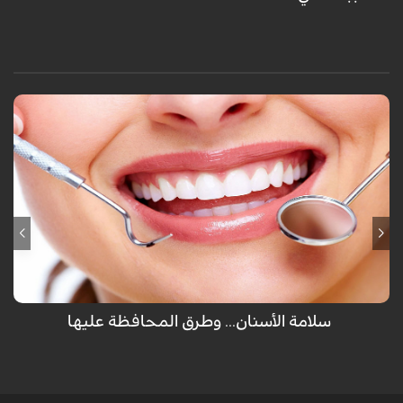
لم يهب الله عضو للإنسان مرتين سوى الأسنان والتي تظهر للمرة الأولى كأسنان
لبنية ثم تسقط ويخرج مكانها أسناننا العادية ولكن تفريش الأسنان كل يوم غير
كافي للمحافظة عليها ولكن هناك طرق أخرى يجب إتباعها.
سلامة الأسنان... وطرق المحافظة عليها