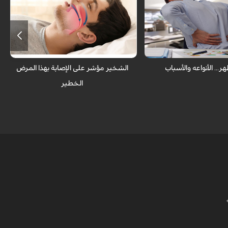
اع من آلام لظهر تقريبا ومن
بالشخير نقول أنه مستغرق في النوم لأنه
بين الشباب ألم قرص الظهر
عندما يستيقظ ينقطع الشخير ولكن من
وس والحركة الخاطئة أثناء
الممكن أن يكون الشخير دليل على الإصابة
بالنشاط اليومي.
بمرض خطير.
هر... الأنواعه والأسباب
الشخير مؤشر على الإصابة بهذا المرض
الخطير