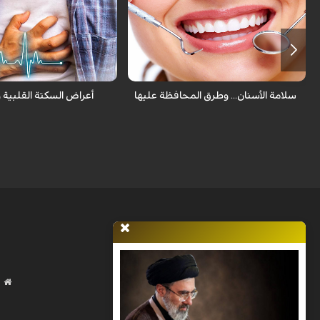
لبنية ثم تسقط ويخرج مكانها أسناننا العادية
أن أمراض القلب والشرايين هي 
ولكن تفريش الأسنان كل يوم غير كافي
أسباب الوفيات وأكثر حالاتها شي
للمحافظة عليها ولكن هناك طرق أخرى يجب
أفراد مجتمعنا هي الجلطة القلب
إتباعها.
عن الإنسداد لأحد الشرايين.
سلامة الأسنان... وطرق المحافظة عليها
أعراض السكتة القلبية وأ