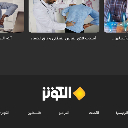
من أكثر
آلام الظهر ويكون أول هذه الآلام نتيجة الضغط
هناك ثمانية أنو
وعا وفتكا بين
لميكانيكي وينقسم إلى ثلاثة أقسام فتق
أكثرها انتشار 
ية التي تنتج
القرص القطني أو ضيق في النفق النخاعي أو
الناتج عن الجل
انزلاق في الفقرات أو عرق النساء.
العمل والقيام 
سبابها...
أسباب فتق القرص القطني وعرق النساء
آلام الظ
الرئيسية
الأحدث
البرامج
فلسطين
الكوثر+