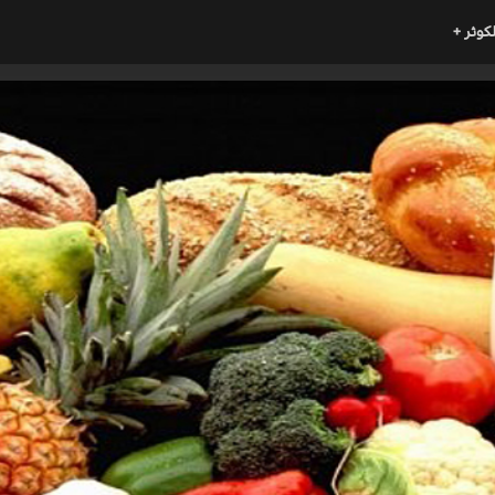
لكوثر +