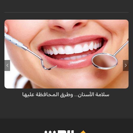
لم يهب الله عضو للإنسان مرتين سوى الأسنان والتي تظهر للمرة الأولى كأسنان
لبنية ثم تسقط ويخرج مكانها أسناننا العادية ولكن تفريش الأسنان كل يوم غير
كافي للمحافظة عليها ولكن هناك طرق أخرى يجب إتباعها.
سلامة الأسنان... وطرق المحافظة عليها