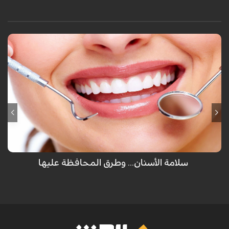
لم يهب الله عضو للإنسان مرتين سوى الأسنان والتي تظهر للمرة الأولى كأسنان
لبنية ثم تسقط ويخرج مكانها أسناننا العادية ولكن تفريش الأسنان كل يوم غير
كافي للمحافظة عليها ولكن هناك طرق أخرى يجب إتباعها.
سلامة الأسنان... وطرق المحافظة عليها