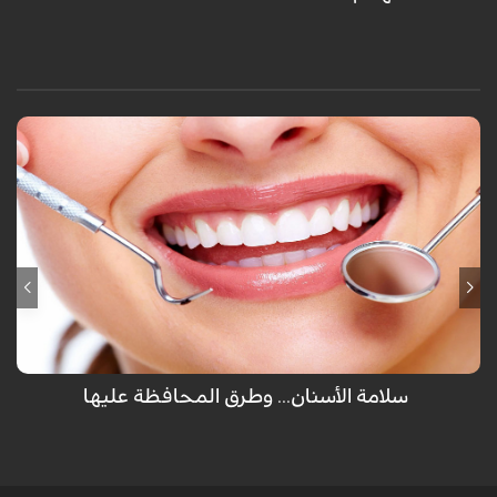
لم يهب الله عضو للإنسان مرتين سوى الأسنان والتي تظهر للمرة الأولى كأسنان
لبنية ثم تسقط ويخرج مكانها أسناننا العادية ولكن تفريش الأسنان كل يوم غير
كافي للمحافظة عليها ولكن هناك طرق أخرى يجب إتباعها.
سلامة الأسنان... وطرق المحافظة عليها