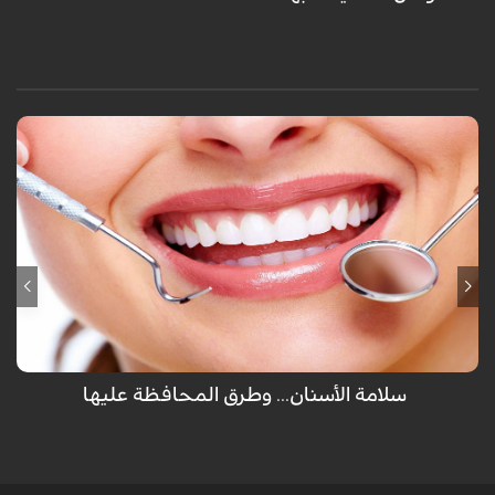
لم يهب الله عضو للإنسان مرتين سوى الأسنان والتي تظهر للمرة الأولى كأسنان
لبنية ثم تسقط ويخرج مكانها أسناننا العادية ولكن تفريش الأسنان كل يوم غير
كافي للمحافظة عليها ولكن هناك طرق أخرى يجب إتباعها.
سلامة الأسنان... وطرق المحافظة عليها