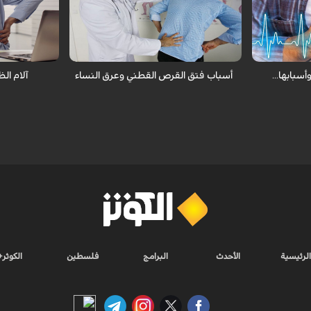
وعا وفتكا بين
لميكانيكي وينقسم إلى ثلاثة أقسام فتق
أكثرها انتشار 
ية التي تنتج
القرص القطني أو ضيق في النفق النخاعي أو
الناتج عن الجل
انزلاق في الفقرات أو عرق النساء.
العمل والقيام 
سبابها...
أسباب فتق القرص القطني وعرق النساء
آلام الظ
الرئيسية
الأحدث
البرامج
فلسطين
الكوثر+