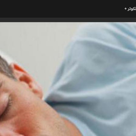
لكوثر +