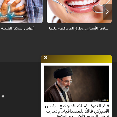
ولكن تفريش الأسنان كل يوم غير كافي
أسباب الوفيات وأكثر حالاتها شي
للمحافظة عليها ولكن هناك طرق أخرى يجب
أفراد مجتمعنا هي الجلطة القلب
إتباعها.
عن الإنسداد لأحد الشرايين.
سلامة الأسنان... وطرق المحافظة عليها
أعراض السكتة القلبية وأ
قائد الثورة الإسلامية: توقيع الرئيس
الأميركي فاقد للمصداقية.. وتجارب
نقض العهود تؤكد عدم الوثوق