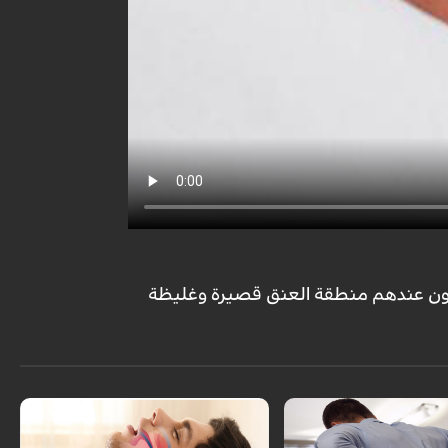
كون عندهم منطقة العنق قصيرة وغليظة
يعتبر الشخير عند عامة الناس علامة للنائم
واستغراقه في النوم أي عندما يبدأ النائم
اع من آلام لظهر تقريبا ومن
بالشخير نقول أنه مستغرق في النوم لأنه