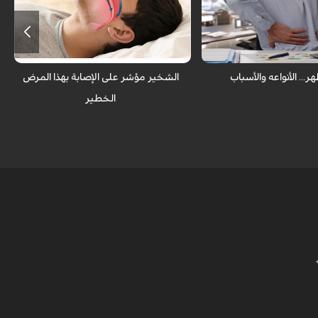
بين الشباب ألم قرص الظهر
عندما يستيقظ ينقطع الشخير ولكن من
وس والحركة الخاطئة أثناء
الممكن أن يكون الشخير دليل على الإصابة
بالنشاط اليومي.
بمرض خطير.
هر... الأنواعه والأسباب
الشخير مؤشر على الإصابة بهذا المرض
الخطير