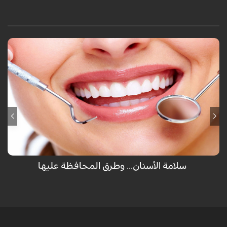
لم يهب الله عضو للإنسان مرتين سوى الأسنان والتي تظهر للمرة الأولى كأسنان
لبنية ثم تسقط ويخرج مكانها أسناننا العادية ولكن تفريش الأسنان كل يوم غير
كافي للمحافظة عليها ولكن هناك طرق أخرى يجب إتباعها.
سلامة الأسنان... وطرق المحافظة عليها