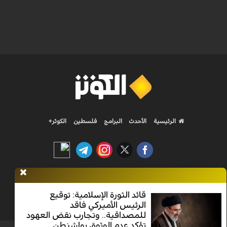
الرئيسية
الأحدث
البرامج
فلسطين
الكوثر+
Nilesat 11900 V | Badr 8 11747 V | Badr5 12284 V
قائد الثورة الإسلامية: توقيع
الرئيس الأميركي فاقد
جميع الحقوق محفوظة
للمصداقية.. وتجارب نقض العهود
تؤكد عدم الوثوق بواشنطن