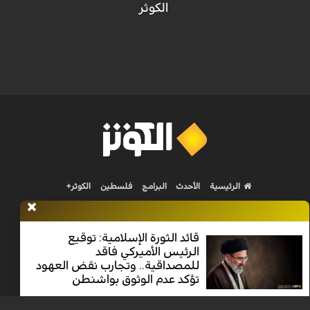
الكوثر
الرئيسية
الأحدث
البرامج
فلسطين
الكوثر+
قائد الثورة الإسلامية: توقيع
الرئيس الأميركي فاقد
للمصداقية.. وتجارب نقض العهود
Nilesat 11900 V | Badr 8 11747 V | Badr5 12284 V
تؤكد عدم الوثوق بواشنطن
جميع الحقوق محفوظة