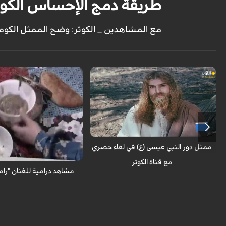
طريقة دمج الإحساس الكو
مع المشاهدين _ الكوثر: وضح الممثل الكوم
حوار خاص مع الممثل في دور المسيح في
مسلسل السيد المسيح أحمد سليماني نيا
مع المشاهدين _ الكوثر : شاهد
من تمثيل "رامبود شكرابي"
ممثل دور النبي عيسى (ع) في لقاء حصري
مع قناة الكوثر
مشاهد درامية للفنان "رام