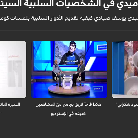
ميدي في الشخصيات السلبية السينم
يدي يوسف صيادي كيفية تقديم الأدوار السلبية بلمسات كومي
مع المشاهدين _ الكوثر : مفاجأة جميلة من
مع المشاهدين _
 لقطاط درامية
قبل فريق مع المشاهدين للممثل "رامبود
الإيراني القدير
شكرابي"
الذاتية و المهني
بود شكرابي"
هكذا فاجأ فريق برنامج مع المشاهدين
السيرة الذات
ضيفه في الإستوديو
"