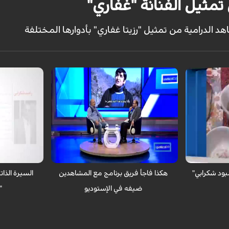
مثيل الفنانة "غفاري"
 الدرامية من تمثيل "رزيتا غفاري" بأدوارها المختلفة
مع المشاهدين _ الكوثر : مفاجأة جميلة من
مع المشاهدين _
 لقطاط درامية
قبل فريق مع المشاهدين للممثل "رامبود
الإيراني القدير
شكرابي"
الذاتية و المهني
بود شكرابي"
هكذا فاجأ فريق برنامج مع المشاهدين
السيرة الذات
ضيفه في الإستوديو
"