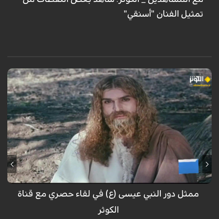
تمثيل الفنان "أسنقي"
حوار خاص مع الممثل في دور المسيح في مسلسل السيد المسيح أحمد
سليماني نيا
ممثل دور النبي عيسى (ع) في لقاء حصري مع قناة
الكوثر