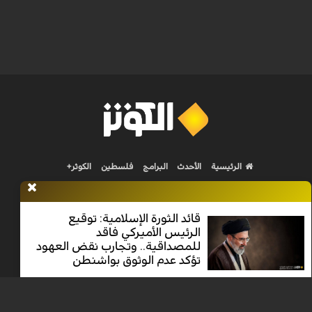
الرئيسية
الأحدث
البرامج
فلسطين
الكوثر+
قائد الثورة الإسلامية: توقيع
الرئيس الأميركي فاقد
للمصداقية.. وتجارب نقض العهود
Nilesat 11900 V | Badr 8 11747 V | Badr5 12284 V
تؤكد عدم الوثوق بواشنطن
جميع الحقوق محفوظة