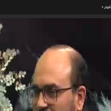
لكوثر +