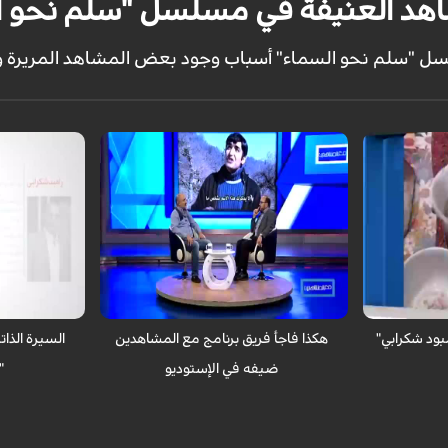
د العنيفة في مسلسل "سلم نحو ا
 "سلم نحو السماء" أسباب وجود بعض المشاهد المريرة والقت
مع المشاهدين _ الكوثر : مفاجأة جميلة من
مع المشاهدين _
 لقطاط درامية
قبل فريق مع المشاهدين للممثل "رامبود
الإيراني القدير
شكرابي"
الذاتية و المهني
بود شكرابي"
هكذا فاجأ فريق برنامج مع المشاهدين
السيرة الذات
ضيفه في الإستوديو
"