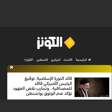
الرئيسية
الأحدث
البرامج
فلسطين
الكوثر+
قائد الثورة الإسلامية: توقيع
الرئيس الأميركي فاقد
للمصداقية.. وتجارب نقض العهود
Nilesat 11900 V | Badr 8 11747 V | Badr5 12284 V
تؤكد عدم الوثوق بواشنطن
جميع الحقوق محفوظة