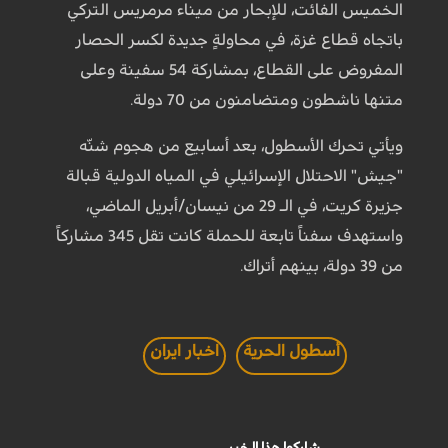
الخميس الفائت، للإبحار من ميناء مرمريس التركي
باتجاه قطاع غزة، في محاولةٍ جديدة لكسر الحصار
المفروض على القطاع، بمشاركة 54 سفينة وعلى
متنها ناشطون ومتضامنون من 70 دولة.
ويأتي تحرك الأسطول، بعد أسابيع من هجوم شنّه
"جيش" الاحتلال الإسرائيلي في المياه الدولية قبالة
جزيرة كريت، في الـ 29 من نيسان/أبريل الماضي،
واستهدف سفناً تابعة للحملة كانت تقل 345 مشاركاً
من 39 دولة، بينهم أتراك.
أسطول الحرية
اخبار ايران
شاركوا هذا الخبر