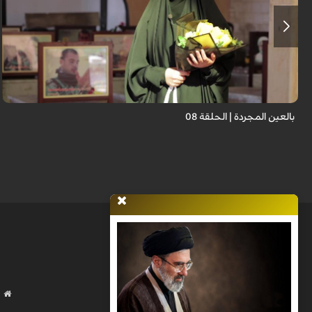
برنامج "بالعين المجردة" هو توثيق إنسانيٌّ شجاعٌ للحياة تحت وطأة الحرب، حيث
نستمع فيه إلى شهاداتٍ حيّةٍ لأشخاص عايشوا التفجيرات والدمار، فنرى بعيونهم
ت...
بالعين المجردة | الحلقة 08