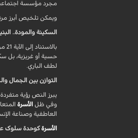
مجرد مؤسسة اجتماعية ل
ويمكن تلخيص أبرز مرتكز
السكينة والمودة.. البني
بالاستناد إلى الآية 21 من سورة الروم، يرى
حسية أو غريزية، بل سكي
لطف الباري.
التوازن بين الجمال والج
يبرز النص رؤية متفردة
وفي ظل
الأسرة
المتعال
العاطفية وصناعة الإنس
الأسرة
كوحدة سلوک عر