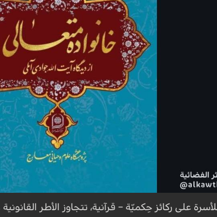
رة على ركائز حِكميّة – قرآنية، تتجاوز الأطر القانونية 