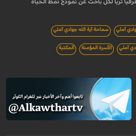
فيا ثريا لكل باحث عن نموذج نمط الحياة
ادي آملي
سماحة آية الله جوادي آملي
دي آملي
الأسرة المؤمنة
المكتبة