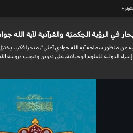
لكوثر +
بحار في الرؤية الحِكميّة والقرآنية لآية الله جو
لية من منظور سماحة آية الله جوادي آملي"، منجزا فكريا يختز
اء الدولية للعلوم الوحيانية، على تدوين وتبويب دروسه الأخل