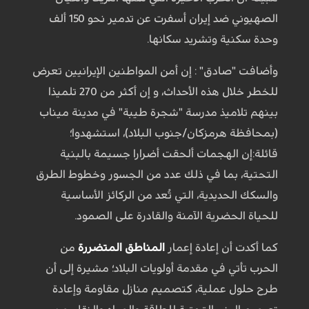
الصهيوني ضد إيران أسفرت عن تدمير نحو 150 ألف
وحدة سكنية وتشريد سكانها.
وأضافت "صادق" : إن أمن المواطنين الإيرانيين تعرض
للخطر خلال هذه الأحداث، و إن أكثر من 270 تلميذا
بينهم تلاميذ مدرسة "شجرة طيبة" في مدينة ميناب
(بمحافظة هرمزكان/جنوب البلاد)، استشهدوا؛
قائلة:إن الهجمات ألحقت أضرارا جسيمة بالبنية
التحتية، بما في ذلك عدد من الجسور وخطوط الطرق
والسكك الحديدية، التي تُعد من الركائز الأساسية
للحياة الحضرية الآمنة والقادرة على الصمود.
كما أكدت أن إعادة إعمار
المناطق المتضررة
من
الحرب تأتي في مقدمة أولويات البلاد؛ مشيرة إلى أن
طرح حلول عملية، کتصميم منازل مقاومة وإعادة