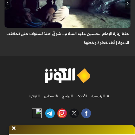
يروي عددٌ من الزائرين مشاعر الشوق التي لازمتهم لسنوات وهم يتمنون زيارة
الإمام الحسين عليه السلام، مؤكدين أن العقبات المادية والظروف الشخصية لم
تُطفئ ش...
حلمُ زيارة الإمام الحسين عليه السلام... شوقٌ امتدّ لسنوات حتى تحققت
الدعوة | ألف خطوة وخطوة
الرئيسية
الأحدث
البرامج
فلسطين
الكوثر+
Nilesat 11900 V | Badr 8 11747 V | Badr5 12284 V