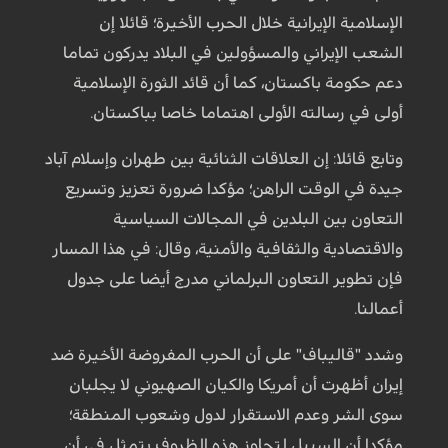
الإسلامية الإيرانية خلال الحرب الأخيرة؛ قائلا إن
الشعب الإيراني والمسؤولين في البلاد يدركون تماما
دعم حکومة باكستان، كما أن قائد الثورة الإسلامية
أولى في رسالته الأولى اهتماما خاصا بباكستان.
وتابع قائلا: إن العلاقات الثنائية بين طهران وإسلام آباد
جيدة في الوقت الراهن؛ مؤكدا ضرورة تعزيز وتسريع
التعاون بین البلدین في المجالات السياسية
والاقتصادية والثقافية والأمنية، وقال: في هذا المسار
فإن تطوير التعاون البرلماني مدرج أيضا على جدول
أعمالنا.
وشدد "قاليباف" على أن الحرب المفروضة الأخيرة ضد
إيران أظهرت أن أمريكا والكيان الصهيوني لا يجلبان
سوى الشر وعدم الاستقرار لدول وشعوب المنطقة؛
مؤکدا أن السبيل لتجاوز هذه الظروف يتمثل في أن