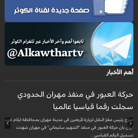
أهم الأخبار
حركة العبور في منفذ مهران الحدودي
ح
سجلت رقما قياسيا عالميا
س
صرّح رئيس مقرّ النقل لزيارة لأربعين في مدينة مهران بمحافظة ايلام غرب
ص
ايران بان حركة العبور في منفذ "الشهيد سليماني" في مهران شهدت
ا
تسجيل الرقم القياسي ...
ت