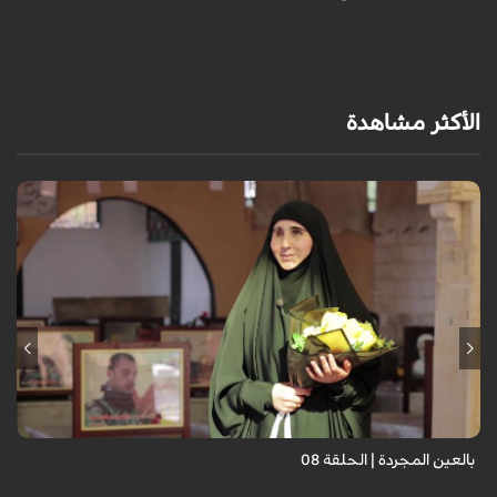
الأكثر مشاهدة
برنامج "بالعين المجردة" هو توثيق إنسانيٌّ شجاعٌ للحياة تحت وطأة الحرب،
حيث نستمع فيه إلى شهاداتٍ حيّةٍ لأشخاص عايشوا التفجيرات والدمار، فنرى
بعيونهم ت...
بالعين المجردة | الحلقة 08