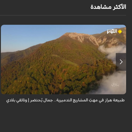
الأكثر مشاهدة
من قلب طبيعة هراز التي كانت يوماً من أجمل الموائل الطبيعية في إيران، يحذر
المعد من كارثة بيئية: "وحش الأعمال والمشاريع التدميرية تنهش بجسم طبيعة
إيران...
طبيعة هراز في مهبّ المشاريع التدميرية... جمال يُحتضر | وثائقي بلادي