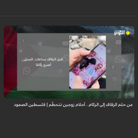
رواية مؤثرة لعروس من غزة كانت تستعد ليوم زفافها، جهزت كل شيء من ذهب
وملابس وجهاز العرس، لكن قبل ساعات من الموعد استهدف القصف منزل زوجها
ليفقدا كل شيء ...
من حلم الزفاف إلى الركام... أحلام زوجين تتحطّم | فلسطين الصمود