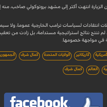
ن الزيارة انتهت أكثر إلى مشهد بروتوكولي صاخب، منه 
 انتقادات لسياسات ترامب الخارجية عموما، ولا سيما ن
م تنتج نتائج استراتيجية مستدامة، بل زادت من تعق
في مواجهة خصومها.
أمريكية
كاريكاتير
الولايات المتحدة
كمال شرف
الجمهورية 
ية
العالم
كمال شرف