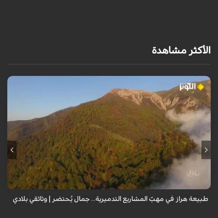
الأكثر مشاهدة
من قلب طبيعة هراز التي كانت يوماً من أجمل الموائل الطبيعية في إيران، يحذر
المعد من كارثة بيئية: "وحش الأعمال والمشاريع التدميرية تنهش بجسم
طبيعة إيران...
طبيعة هراز في مهبّ المشاريع التدميرية... جمال يُحتضر | وثائقي بلادي