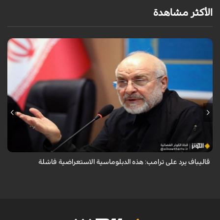
الأكثر مشاهدة
أكد رئيس مجلس الشورى الإسلامي الإيراني أن التصريحات الاستعراضية
والتهديدات المتكررة لم تعد تُجدي نفعاً، واصفاً إياها بالدبلوماسية الفاشلة.
قاليباف يرد على ترامب: هذه الدبلوماسية الاستعراضية فاشلة