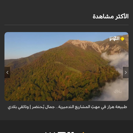
الأكثر مشاهدة
من قلب طبيعة هراز التي كانت يوماً من أجمل الموائل الطبيعية في إيران، يحذر
المعد من كارثة بيئية: "وحش الأعمال والمشاريع التدميرية تنهش بجسم
طبيعة إيران...
طبيعة هراز في مهبّ المشاريع التدميرية... جمال يُحتضر | وثائقي بلادي