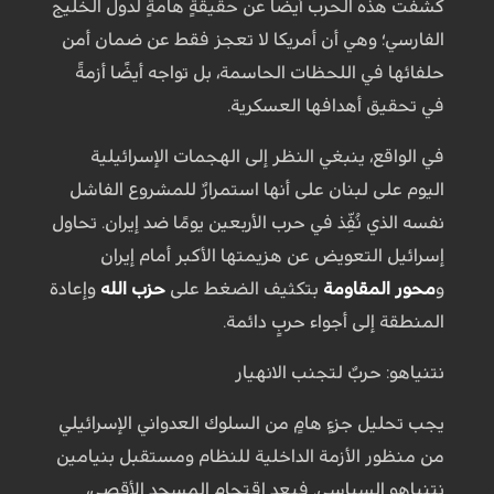
كشفت هذه الحرب أيضًا عن حقيقةٍ هامةٍ لدول الخليج
الفارسي؛ وهي أن أمريكا لا تعجز فقط عن ضمان أمن
حلفائها في اللحظات الحاسمة، بل تواجه أيضًا أزمةً
في تحقيق أهدافها العسكرية.
في الواقع، ينبغي النظر إلى الهجمات الإسرائيلية
اليوم على لبنان على أنها استمرارٌ للمشروع الفاشل
نفسه الذي نُفِّذ في حرب الأربعين يومًا ضد إيران. تحاول
إسرائيل التعويض عن هزيمتها الأكبر أمام إيران
و
محور المقاومة
بتكثيف الضغط على
حزب الله
وإعادة
المنطقة إلى أجواء حربٍ دائمة.
نتنياهو: حربٌ لتجنب الانهيار
يجب تحليل جزءٍ هامٍ من السلوك العدواني الإسرائيلي
من منظور الأزمة الداخلية للنظام ومستقبل بنيامين
نتنياهو السياسي. فبعد اقتحام المسجد الأقصى،