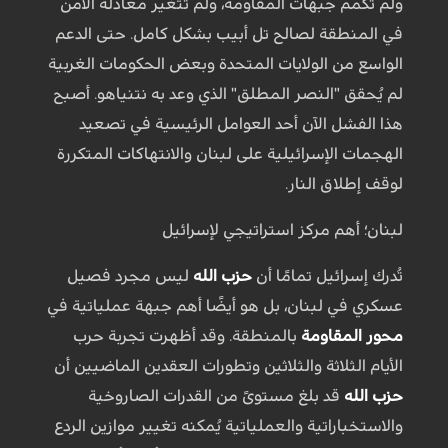
ولم تُكمم جبهات المقاومة، ولم تتغير معادلة الأمن
في المنطقة لصالح تل أبيب بشكل كامل. حتى الدعم
الواسع من الولايات المتحدة وبعض الحكومات الغربية
لم يُحقق "النصر المطلق" الذي وعد به نتنياهو. أصبح
هذا الفشل الآن أحد العوامل الرئيسية في تصعيد
الهجمات الإسرائيلية على لبنان والانتهاكات المتكررة
لوقف إطلاق النار.
لبنان؛ أهم مركز استراتيجي لإسرائيل
تُدرك إسرائيل تمامًا أن
حزب الله
ليس مجرد فصيل
عسكري في لبنان، بل هو أيضًا أهم جبهة عملياتية في
محور المقاومة
بالمنطقة. وقد أظهرت تجربة حرب
الأيام الثلاثة والثلاثين وتطورات العقدين الماضيين أن
حزب الله
قد بلغ مستوىً من القدرات الصاروخية
والاستخباراتية والعملياتية يُمكنه تغيير موازين الردع