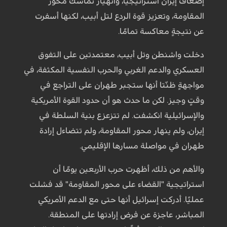
إضعاف إيران استراتيجيًا، وانهيار تماسك محور
المقاومة، وتعزيز قوة الردع لتل أبيب، لكنها أسفرت
عن نتيجةٍ معاكسة تمامًا.
دخلت واشنطن وتل أبيب، معتمدتين على التفوق
العسكري والدعم الغربي والحرب النفسية المكثفة، في
مواجهةٍ ظنّتا أنها ستجبر طهران على التراجع في
وقتٍ وجيز. لكن ما حدث هو أن حدود القوة الأمريكية
والإسرائيلية انكشفت. لم تتزعزع بنية السلطة في
إيران، ولم ينهار محور المقاومة، ولم تتضاءل إرادة
طهران في مواصلة مسارها الإقليمي.
والأهم من ذلك، أظهرت حرب الأربعين يومًا أن
استراتيجية "القضاء على محور المقاومة" قد فشلت
عمليًا. أدركت إسرائيل أنها حتى مع الدعم الأمريكي
المباشر، عاجزة عن فرض إرادتها على المنطقة.