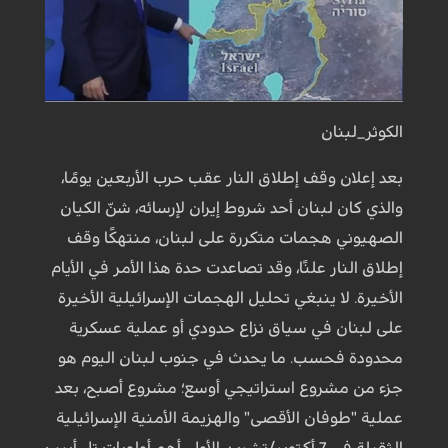
الكوثر_لبنان
بعد إعلان وقف إطلاق النار عقب حرب الأربعين يومًا،
والذي كان لبنان أحد شروط إيران لإرسائه، شنّ الكيان
الصهيوني هجمات متكررة على لبنان، منتهكًا وقف
إطلاق النار علنًا، وقد تصاعدت حدة هذا الأمر في الأيام
الأخيرة. لا ينبغي تحليل الهجمات الإسرائيلية الأخيرة
على لبنان في سياق نزاع حدودي أو عملية عسكرية
محدودة فحسب. ما يحدث في جنوب لبنان اليوم هو
جزء من مشروع استراتيجي أوسع؛ مشروع أصبح، بعد
عملية "طوفان الأقصى" والهزيمة الأمنية الإسرائيلية
الثقيلة في 7 أكتوبر/تشرين الأول، أهم أولويات تل أبيب