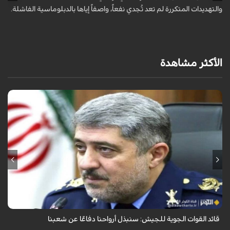
والتهديدات المتكررة لم تعد تُجدي نفعاً، واصفاً إياها بالدبلوماسية الفاشلة.
ت
ا
الأكثر مشاهدة
قال قائد القوات الجوية للجيش الايراني العميد الطيار بهمن بهمرد "ان القوات
الجوية للجيش ستبذل الأرواح دفاعًا عن الشعب الإيراني".
قائد القوات الجوية للجيش: سنبذل أرواحنا دفاعًا عن شعبنا