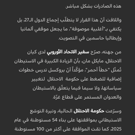
هذه الصادرات بشكل مباشر.
واللافت أنّ هذا القرار لا يتطلّب إجماع الدول الـ27، بل
يكتفي بـ"أغلبية موصوفة"، ما يجعل موقفي ألمانيا
وإيطاليا حاسمين في التصويت.
من جهته، صرّح
سفير الاتحاد الأوروبي
لدى كيان
الاحتلال، مايكل مان، بأنّ الزيادة الكبيرة في الاستيطان
تُمثّل "خطاً أحمر"، مؤكّداً أنّ بروكسل تدرس خطوات
إضافية للضغط على حكومة الاحتلال لتغيير
سياساتها، ولا سيما فيما يتعلّق بالاستيطان
والعدوان المستمر على قطاع غزّة.
وسرّعت
حكومة الاحتلال
الحالية، وتيرة التوسّع
الاستيطاني بموافقتها على بناء 54 مستوطنة في عام
2025، كما تمّت الموافقة على أكثر من 100 مستوطنة