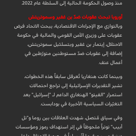
منذ وصول الحكومة الحالية إلى السلطة عام 2022.
أوروبا تبحث عقوبات ضدّ بن غفير وسموتريتش
وبالتوازي مع الإجراءات الاقتصادية، يبحث الاتحاد فرض
عقوبات على وزيري الأمن القومي والمالية في حكومة
الاحتلال، إيتمار بن غفير وبتسلئيل سموتريتش،
إضافة إلى عقوبات ضدّ مستوطنين متورّطين في
أعمال عنف.
وبينما كانت هنغاريا تُعرقل سابقاً هذه الخطوات،
تشير التقديرات الإسرائيلية إلى تراجع احتمالات
استمرار "الفيتو" الهنغاري الداعم لـ "إسرائيل" بعد
التغيّرات السياسية الأخيرة في بودابست.
وفي سياق مُتصل، شهدت العلاقات بين روما و"تل
أبيب" توتراً ملحوظاً في إثر استهداف رموز ومؤسسات
دينية مسيحية، ما أثّر سلباً في صورة الاحتلال داخل