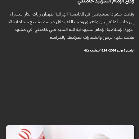
وداع الإمام الشهيد خامنئي
رفعت حشود المشيعين في العاصمة الإيرانية طهران رايات الثأر الحمراء
إلى جانب أعلام إيران والعراق وحزب الله، خلال مراسم تشييع سماحة قائد
الثورة الإسلامية الإمام الشيهد آية الله السيد علي خامنئي، في مشهد
طغت عليه الرموز والشعارات المرتبطة بالمراسم.
الإثنين 6 يوليو 2026 - 16:34 بتوقيت مكة