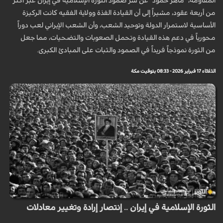
المقاومة، "ماهر حمود" عن سر صمود الثورة الإسلامية في إيران عبر أكثر
من أربعة عقود، مشيراً إلى أن القيادة الفذة وولاية الفقيه كانت الركيزة
الأساسية لاستمرار الدولة وتوحيد الشعب، وأن الشعب الإيراني لعب دوراً
محورياً في دعم هذه القيادة وتحمل الصعوبات والتضحيات، مما جعل
من الثورة نموذجاً فريداً في الصمود والثبات على المبادئ الكبرى.
الثلاثاء 17 فبراير 2026 - 08:33 بتوقيت مكة
الثورة الإسلامية في إيران .. إنتصار إرادة وتغيير معادلات