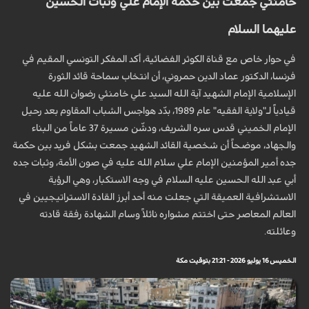
خامنئي جمعت بين حكمة الإمام علي وثبات الحسين
عليهما السلام
في حوار خاص مع قناة الكوثر الفضائية، أكد المفكر التونسي المقيم في
فرنسا، الدكتور عماد الدين حمروني، أن انتخاب سماحة قائد الثورة
الإسلامية الإمام الشهيد آية الله السيد علي خامنئي رضوان الله عليه
قيادياً لـ"ولاية الفقيه" عام 1989، بدّد هواجس الشباب المقاوم بعد رحيل
الإمام الخميني قدس سره الشريف، ودشّن مسيرة 37 عاماً من البناء
والجهاد، موضحاً أن شخصية القائد الشهيد جمعت بشكل فريد بين حكمة
جده أمير المؤمنين الإمام علي سلام الله عليه في صون الأمة، وثبات جده
أبي عبد الله الحسين عليه السلام في وجه الاستكبار، وهي الرؤية
الاستشرافية العميقة التي جعلت منه أحد أبرز القادة الاستراتيجيين في
العالم المعاصر حتى اختتم مشواره نائلاً وسام الشهادة رفقة قادته
وعائلته.
الخميس 16 يوليو 2026 - 21:21 بتوقيت مكة