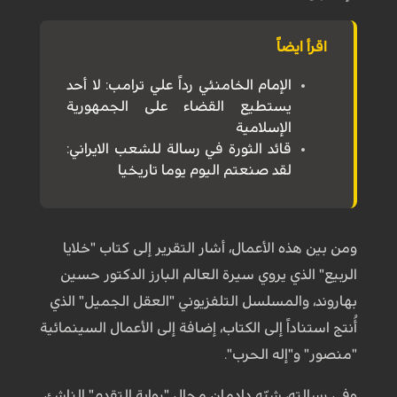
اقرأ ايضاً
الإمام الخامنئي رداً علي ترامب: لا أحد
يستطيع القضاء على الجمهورية
الإسلامية
قائد الثورة في رسالة للشعب الايراني:
لقد صنعتم اليوم يوما تاريخيا
ومن بين هذه الأعمال، أشار التقرير إلى كتاب "خلايا
الربيع" الذي يروي سيرة العالم البارز الدكتور حسين
بهاروند، والمسلسل التلفزيوني "العقل الجميل" الذي
أُنتج استناداً إلى الكتاب، إضافة إلى الأعمال السينمائية
"منصور" و"إله الحرب".
وفي رسالته، شبّه دادمان مجال "رواية التقدم" الناشئ