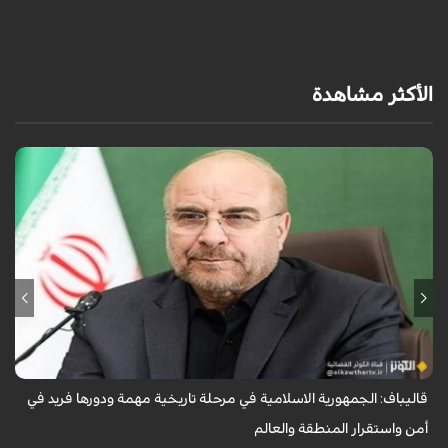
ا
الأكثر مشاهدة
اكد رئيس مجلس الشورى الاسلامي محمد باقر قاليباف بان الجمهورية الاسلامية
الايرانية اليوم تمر بواحدة من اهم مراحلها التاريخية وتؤدي دوراً لا مثيل له في ...
قاليباف: الجمهورية الاسلامية في مرحلة تاريخية مهمة ودورها فريد في
أمن واستقرار المنطقة والعالم