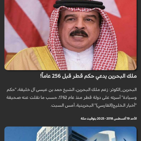
ملك البحرين يدعي حكم قطر قبل 256 عاماً!
البحرين_الكوثر: زعم ملك البحرين، الشيخ حمد بن عيسى آل خليفة، "حكم
وسيادة" أسرته على دولة قطر منذ عام 1762، حسب ما نقلت عنه صحيفة
"أخبار الخليج(الفارسي)" البحرينية، أمس السبت.
الأحد 19 أغسطس 2018 - 20:25 بتوقيت مكة