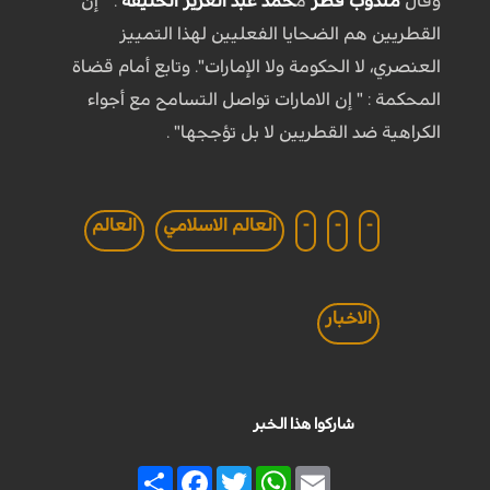
وقال
مندوب قطر
م
حمد عبد العزيز الخليفة
: " إن
القطريين هم الضحايا الفعليين لهذا التمييز
العنصري، لا الحكومة ولا الإمارات". وتابع أمام قضاة
المحكمة : " إن الامارات تواصل التسامح مع أجواء
الكراهية ضد القطريين لا بل تؤججها" .
-
-
-
العالم الاسلامي
العالم
الاخبار
شاركوا هذا الخبر
Share
Facebook
Twitter
WhatsApp
Email