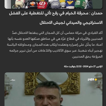
حمدان : محرقة الخيام في رفح تأتي للتغطية على الفشل
الاستراتيجي والميداني لجيش الاحتلال
أكد القيادي في حركة حماس، أن كل المجازر التي ينفذها الاحتلال ضدَّ
المدنيين والأبرياء في قطاع غزّة هي في مناطق صنّفها العدو نفسه بأنها
آمنة، ما يدلّل على إصراره وتعمّده ارتكاب هذه المجازر، ومحاولاته اليائسة
تهجير أبناء شعبنا، عبر سوق الأكاذيب والادّعاءات من أجل تبرير جرائمه
المروّعة بحق المدنيين.
الإثنين 27 مايو 2024 - 22:32 بتوقيت مكة