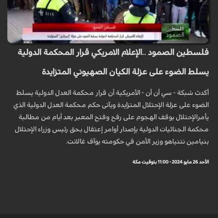
فلسطين الصمود ..الإعلام الامريكي قرار المحكمة الدولية
يسلط الضوء على عزلة الكيان الصهيوني المتزايدة
أكدث شبكة - سي أن أن - الأمريكية أن قرار محكمة العدل الدولية يسلط
الضوء على عزلة الإحتلال المتزايدة ویآتی حکم محکمة العدل الدولية الذي
يأمرالإحتلال بوقف الهجوم على رفح وفتح المعبر بعد أيام من مطالبة
محكمة الجنائيات الدولية بإصدار أوامر إعتقال بحق رئيس وزراء الإحتلال
بنيامين نتنياهو وزير الأمن في حكومته یوآف غالانت.
الأحد 26 مايو 2024 - 11:00 بتوقيت مكة