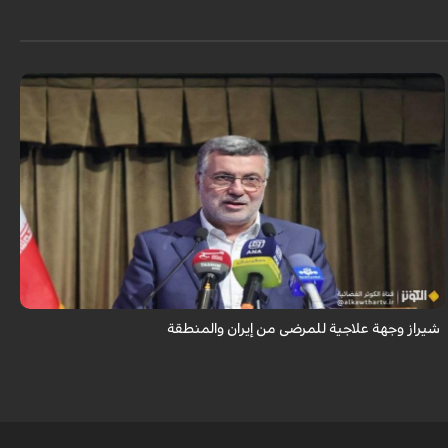
تُعدّ المراكز العلاجية في شيراز، بدعم من كفاءاتها المتخصّصة وتقنياتها الحديثة،
وجهةً للمرضى من داخل إيران وخارجها.
شيراز وجهة علاجية للمرضى من إيران والمنطقة