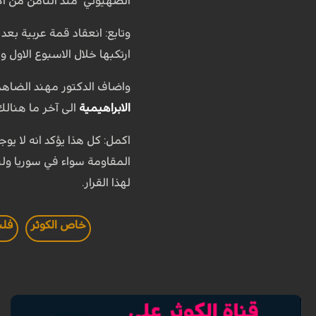
الصهيوني منذ الثامن من اكت
وتابع: انعقاد قمة عربية بعد
ارتكبها خلال الاسبوع الاول 
واضاف الدكتور مهند الضاهر
الابراهيمية
الى آخر ما هنالك
اكمل: كل هذا يؤكد انه لا يو
المقاومة سواء في سوريا ولبن
لهذا القرار.
خاص الكوثر
فلس