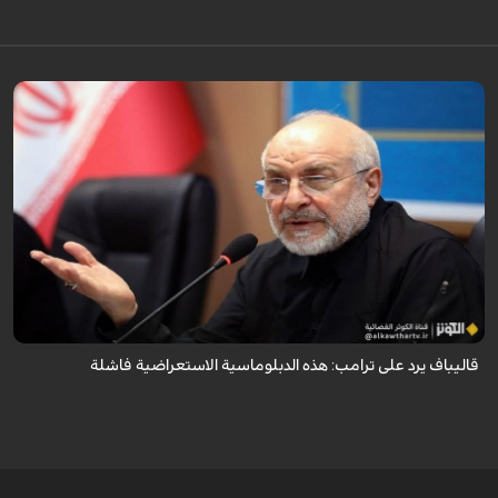
أكد رئيس مجلس الشورى الإسلامي الإيراني أن التصريحات الاستعراضية
والتهديدات المتكررة لم تعد تُجدي نفعاً، واصفاً إياها بالدبلوماسية الفاشلة.
قاليباف يرد على ترامب: هذه الدبلوماسية الاستعراضية فاشلة