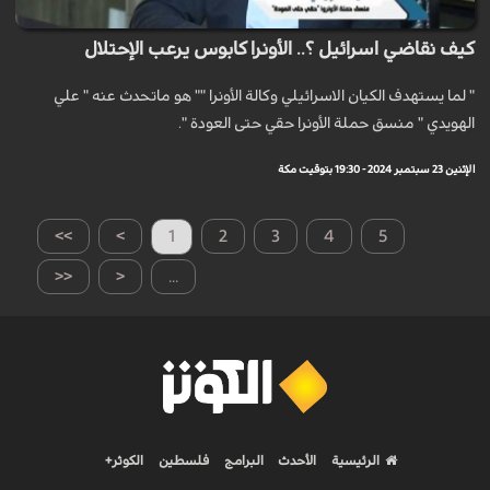
كيف نقاضي اسرائيل ؟.. الأونرا كابوس يرعب الإحتلال
" لما يستهدف الكيان الاسرائيلي وكالة الأونرا "" هو ماتحدث عنه " علي
الهويدي " منسق حملة الأونرا حقي حتى العودة ".
الإثنين 23 سبتمبر 2024 - 19:30 بتوقيت مكة
>>
>
1
2
3
4
5
<<
<
...
الرئيسية
الأحدث
البرامج
فلسطين
الكوثر+