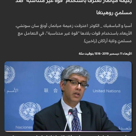
زعيمة ميانمار تعترف باستخدام "قوة غير متناسبة" ضد
مسلميّ روهينغا
أسيا و الباسفيك _ الكوثر: اعترفت زعيمة ميانمار، أونغ سان سوتشي،
الأربعاء، باستخدام قوات بلادها "قوة غير متناسبة"، في التعامل مع
مسلميّ ولاية أراكان (راخين).
الأربعاء 11 ديسمبر 2019 - 15:16 بتوقيت مكة