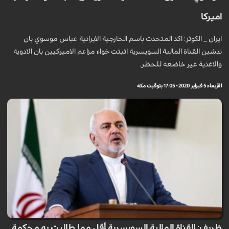
اميركا
ايران _ الكوثر: اكد المتحدث باسم الخارجية الايرانية عباس موسوي بان
تدشين القناة المالية السويسرية اثبتت خواء مزاعم الاميركيين بان الادوية
والاغذية غير خاضعة للحظر.
الأربعاء 5 فبراير 2020 - 17:05 بتوقيت مكة
ظريف: القناة المالية السويسرية أقل مما طالبت به محكمة