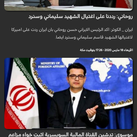
روحاني: رددنا على اغتيال الشهيد سليماني وسنرد
ايران _ الكوثر: اكد الرئيس الايراني حسن روحاني بان ايران ردت على اميركا
لاغتيالها الشهيد قاسم سليماني وسترد ایضا.
الأربعاء 18 مارس 2020 - 17:26 بتوقيت مكة
موسوي: تدشين القناة المالية السويسرية اثبت خواء مزاعم