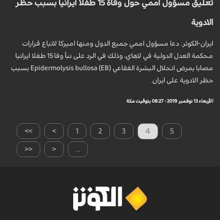
تعليق مسؤول اممي حول وفاة 15 طفلا ايرانيا بسبب حظر
الادوية
ايران-الكوثر: دعا مسؤول اممي جميع الدول ومنها اميركا لاتباع قرارات
محكمة العدل الدولية في لاهاي، وذلك في الرد على نبأ وفا 15 طفلا ايرانيا
مصابا بمرض انحلال البشرة الفقاعي Epidermolysis bullosa (EB) بسبب
حظر الادوية على ايران.
الأربعاء 13 نوفمبر 2019 - 08:27 بتوقيت مكة
>>
>
1
2
3
4
5
<<
<
...