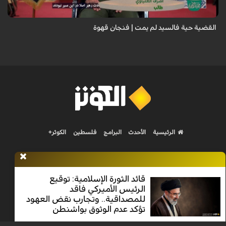
القضية حية فالسيد لم يمت | فنجان قهوة
الرئيسية
الأحدث
البرامج
فلسطين
الكوثر+
قائد الثورة الإسلامية: توقيع
الرئيس الأميركي فاقد
Nilesat 11900 V | Badr 8 11747 V | Badr5 12284 V
للمصداقية.. وتجارب نقض العهود
تؤكد عدم الوثوق بواشنطن
جميع الحقوق محفوظة