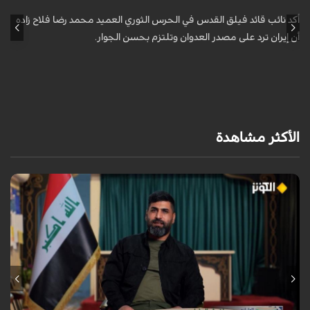
ا
أكد نائب قائد فيلق القدس في الحرس الثوري العميد محمد رضا فلاح زاده
أن إيران ترد على مصدر العدوان وتلتزم بحسن الجوار.
أ
آ
ي
الأكثر مشاهدة
السيد ليس مجرد شخص أو اسم، بل هو قضية مستمرة، وما دامت هذه القضية
حية فالسيد لم يمت....