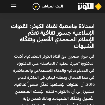
البث المباشر
استاذة جامعية لقناة الكوثر: القنوات
الإسلامية جسور ثقافية تقدّم
الإسلام المحمدي الأصيل وتفكّك
الشبهات
في حوار حصري مع قناة الکوثر الفضائیة، أكدت
الدکتورة "میرنا عطیة"، الحاصلة علی الدکتوراه
فی المعلوماتیة والذکاء الاصطناعي والمحاضرة
في هذا المجال وبطلة لبنان فی الذاکرة لعام
2016، أن القنوات الإسلامیة تمثّل جسوراً ثقافیة،
مشیرة إلى أن «الکوثر» تقدّم الإسلام المحمدي
الأصیل وتفکّك الشبهات، وذلك ضمن رؤیة