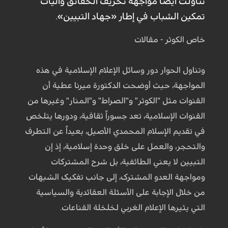
تناولت أیضاً مواجهة تحریف الحقائق وآلیات
تمکين الشباب في إطار «جهاد التبيين».
خاص الكوثر - مقالات
وتناول الحوار دور وسائل الإعلام الإسلامیة في هذه
المواجهة، حیث أوضحت الدکتورة میرنا عطیة أن
القنوات مثل "الکوثر" و"الصراط" و"المنار" وغيرها من
القنوات الإسلامیة، تعد جسوراً ثقافیة، ودورها یتلخص
في تقدیم الإسلام المحمدي الأصیل، بعیداً عن التطرف
والتحجر، والعمل على خلق وحدة إسلامیة، إذ إن
التبیین لا یعني الطائفیة، بل شرح المشترکات
ومواجهة العدو المشترک، إلى جانب تفکیک الشبهات
من خلال الإجابة على الأسئلة العقائدیة والسیاسیة
التي یثیرها الإعلام الغربي لخلخلة القناعات.