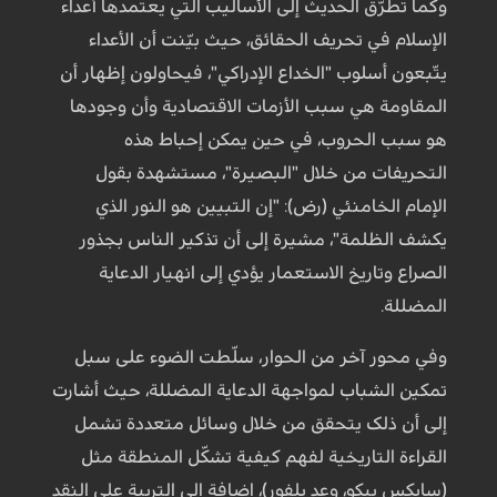
وکما تطرّق الحدیث إلى الأسالیب التي یعتمدها أعداء
الإسلام في تحریف الحقائق، حیث بیّنت أن الأعداء
یتّبعون أسلوب "الخداع الإدراکي"، فیحاولون إظهار أن
المقاومة هي سبب الأزمات الاقتصادیة وأن وجودها
هو سبب الحروب، في حین یمکن إحباط هذه
التحریفات من خلال "البصیرة"، مستشهدة بقول
الإمام الخامنئي (رض): "إن التبیین هو النور الذي
یکشف الظلمة"، مشیرة إلى أن تذکیر الناس بجذور
الصراع وتاریخ الاستعمار یؤدي إلى انهیار الدعاية
المضللة.
وفي محور آخر من الحوار، سلّطت الضوء على سبل
تمکین الشباب لمواجهة الدعاية المضللة، حیث أشارت
إلى أن ذلک یتحقق من خلال وسائل متعددة تشمل
القراءة التاریخیة لفهم کیفیة تشکّل المنطقة مثل
(سایکس بیکو، وعد بلفور)، إضافة إلى التربیة على النقد