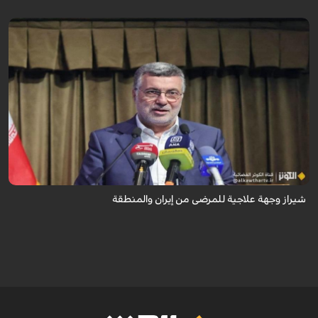
تُعدّ المراكز العلاجية في شيراز، بدعم من كفاءاتها المتخصّصة وتقنياتها الحديثة،
وجهةً للمرضى من داخل إيران وخارجها.
شيراز وجهة علاجية للمرضى من إيران والمنطقة