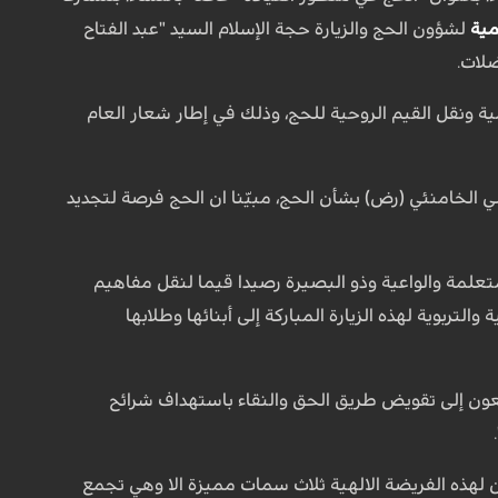
مية
لشؤون الحج والزيارة حجة الإسلام السيد "عبد الفتاح
ضلات.
ة ونقل القيم الروحية للحج، وذلك في إطار شعار العام
لي الخامنئي (رض) بشأن الحج، مبيّنا ان الحج فرصة لتجديد
المتعلمة والواعية وذو البصيرة رصيدا قيما لنقل مفاهيم
التربوية لهذه الزيارة المباركة إلى أبنائها وطلابها
يسعون إلى تقويض طريق الحق والنقاء باستهداف شرائح
ن لهذه الفريضة الالهية ثلاث سمات مميزة الا وهي تجمع