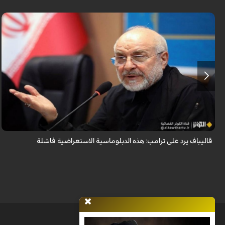
أكد رئيس مجلس الشورى الإسلامي الإيراني أن التصريحات الاستعراضية
والتهديدات المتكررة لم تعد تُجدي نفعاً، واصفاً إياها بالدبلوماسية الفاشلة.
قاليباف يرد على ترامب: هذه الدبلوماسية الاستعراضية فاشلة