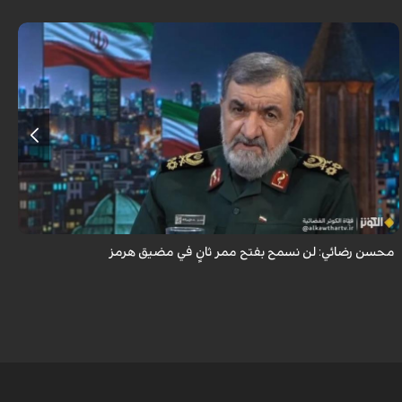
أكد اللواء محسن رضائي أن إيران لن تسمح بفتح ممر ثانٍ في مضيق هرمز.
محسن رضائي: لن نسمح بفتح ممر ثانٍ في مضيق هرمز
ه