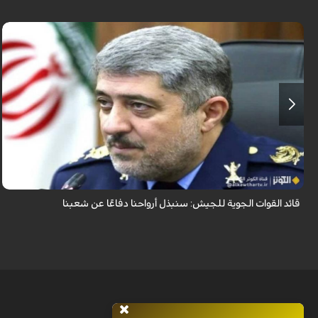
قال قائد القوات الجوية للجيش الايراني العميد الطيار بهمن بهمرد "ان القوات
الجوية للجيش ستبذل الأرواح دفاعًا عن الشعب الإيراني".
قائد القوات الجوية للجيش: سنبذل أرواحنا دفاعًا عن شعبنا