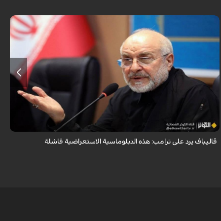
أكد رئيس مجلس الشورى الإسلامي الإيراني أن التصريحات الاستعراضية
والتهديدات المتكررة لم تعد تُجدي نفعاً، واصفاً إياها بالدبلوماسية الفاشلة.
قاليباف يرد على ترامب: هذه الدبلوماسية الاستعراضية فاشلة
ش