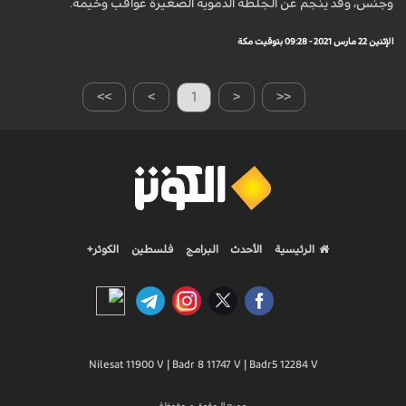
وجنس، وقد ينجم عن الجلطة الدموية الصغيرة عواقب وخيمة.
الإثنين 22 مارس 2021 - 09:28 بتوقيت مكة
>>
>
1
<
<<
الرئيسية
الأحدث
البرامج
فلسطين
الكوثر+
Nilesat 11900 V | Badr 8 11747 V | Badr5 12284 V