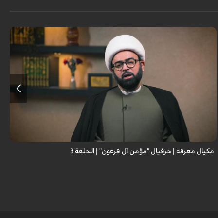
مكيال معرفة | حزقيال "مؤمن آل فرعون" | الحلقة 3
ا
ا